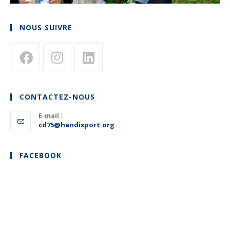
NOUS SUIVRE
S’ouvre
S’ouvre
S’ouvre
dans
dans
dans
CONTACTEZ-NOUS
un
un
un
nouvel
E-mail :
nouvel
nouvel
S’ouvre
cd75@handisport.org
onglet
onglet
onglet
dans
votre
application
FACEBOOK