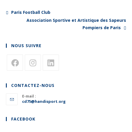
Paris Football Club
Association Sportive et Artistique des Sapeurs
Pompiers de Paris
NOUS SUIVRE
S’ouvre
S’ouvre
S’ouvre
dans
dans
dans
CONTACTEZ-NOUS
un
un
un
nouvel
E-mail :
nouvel
nouvel
S’ouvre
cd75@handisport.org
onglet
onglet
onglet
dans
votre
application
FACEBOOK