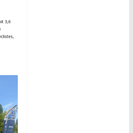
it 3,6
e
clistes,