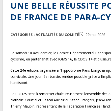
UNE BELLE RÉUSSITE P
DE FRANCE DE PARA-CY
POST
Publication
CATÉGORIES :
ACTUALITÉS DU COMITÉ
29 mai 2026
CATEGORY:
publiée :
Le samedi 18 avril dernier, le Comité Départemental Handispor
cyclisme, en partenariat avec l’OMS 16, le CDOS 14 et plusieu
Cette 24e édition, organisée à l’Hippodrome Paris Longchamp,
conviviale. Une journée réussie, rendue possible grâce à l’im
handisport.
Le CDH75 tient à remercier chaleureusement l’ensemble des a
Nathalie Courtial et Pascal Auclair du Stade Français, Jean-Fr
Thierry Maupin, représentant de la Fédération Française Handi