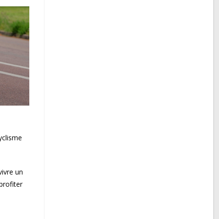
yclisme
ivre un
profiter