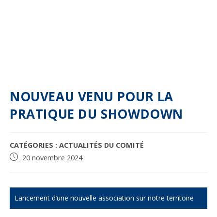
NOUVEAU VENU POUR LA
PRATIQUE DU SHOWDOWN
POST
CATÉGORIES :
ACTUALITÉS DU COMITÉ
CATEGORY:
Publication
20 novembre 2024
publiée :
Lancement d’une nouvelle association sur notre territoire