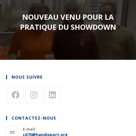
NOUVEAU VENU POUR LA
PRATIQUE DU SHOWDOWN
NOUS SUIVRE
S’ouvre
S’ouvre
S’ouvre
dans
dans
dans
CONTACTEZ-NOUS
un
un
un
nouvel
E-mail :
nouvel
nouvel
S’ouvre
cd75@handisport.org